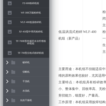
FZ-600粉碎机组
粉
WF-30B万能粉碎机
闭
WLF-400低温粉碎机
主
低温涡流式粉碎
WLF-400
粉
XF-450型中草药粉碎机
机组（新产品）
一
TF-700B型外循环水冷纤维粉
碎机组
生
主
TF-700型分粒式粉碎机组
破碎机
主要用途：本机组不但能适应中
切断机
维的原料效果也较好，尤其适用
干洗机
主要特点：本机组具有粉碎效率
小、整体集中、回收率高、无粉
水洗机
剪切能力，细度好，产量高。
丸粒干燥机
工作原理：本机组采用扳焊结构